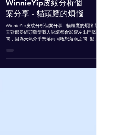
WinnieYip皮紋分析個
案分享 - 貓頭鷹的煩惱
WinnieYip皮紋分析個案分享 - 貓頭鷹的煩惱 陰
天對部份貓頭鷹型嘅人唻講都會影響左出門嘅時
間，因為天氣介乎想落雨同唔想落雨之間! 點解
咁講? 睇下呢個例子有冇係你身上發生過! 老虎
型嘅太太同佢貓頭鷹型嘅老公趕住出門參加朋友
嘅聚會。從換衫嘅時候開始，老公已經自言自語
咁...