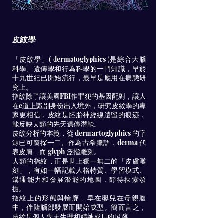
皮紋學
「皮紋學」( dermatoglyphics )是綜合大腦
科學、遺傳學和行為科學的一門知識，早於
十九世紀已開始流行，最早是應用在病態研
究上。
指紋除了讓美國FBI作罪犯的基因配對，讓人
在e道上識別身份出入境外，研究皮紋學的專
家更相信，皮紋是胚胎神經線遺留的痕迹，
能反映人類的先天遺傳潛能。
皮紋分析的本義，從 dermartoglyphics 的字
源已可窺探一二。作為古希臘語，derma 代
表皮膚，而 glyph 泛指雕刻。
人類的指紋，正是世上獨一無二的「皮膚雕
刻」，有如一幅記載人格特質、學習模式、
溝通能力和發展潛能的地圖，靜待探索發
掘。
指紋上的形態與輪廓，早在嬰兒在母親腹
中，伴隨腦部發展而開始成型。簡而言之，
皮紋是個人先天生理和精神成長的足跡。