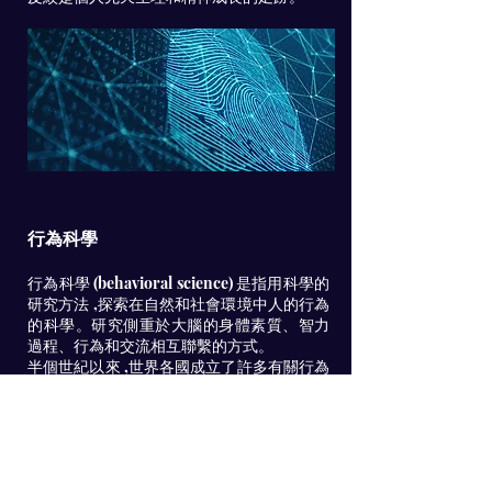
​行為科學
行為科學 (behavioral science) 是指用科學的
研究方法 ,探索在自然和社會環境中人的行為
的科學。研究側重於大腦的身體素質、智力
過程、行為和交流相互聯繫的方式。
半個世紀以來 ,世界各國成立了許多有關行為
科學的研究機構 ,對不同領域的問題開展了大
量研究。當前的資訊化和經濟全球化 ,向行為
科學研究提出兩個重要的前沿問題 ,即資訊化
條件下個體與組織的行為適應、經濟全球化
帶來的文化衝突與融合。
儘管目前對行為的決定因素和影響的理解是