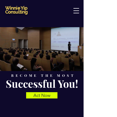
Winnie Yip
Consulting
BECOME THE MOST
Successful You!
Act Now