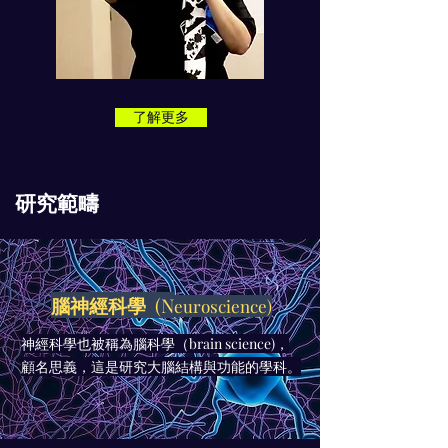
了解更多
研究範疇
​腦神經科學
(N
euroscience)
神經科學也被稱為腦科學
（brain science)
，
顧名思義，這是研究大腦結構與功能的學科。